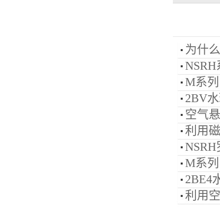
为什么
NSRH
M系列罗
2BV
空气
利用
NSR
M系
2BE
利用